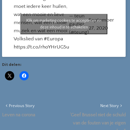
moet iedere keer huilen,
wat een mooie en lieve
— teun
September
Klik om marketing cookies te accepteren en
mensen, wat een mooie
gautier
deze inhoud in te schakelen
27, 2020
muziek en wat een mooi
(@teung)
Volkslied van
#Europa
https://t.co/rhoYHrUG5u
Dit delen:
Previous Story
Next Story
Leven na corona
‘Geef Brussel niet de schuld
van de fouten van je eigen