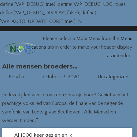
define('WP_DEBUG', true); define('WP_DEBUG_LOG', true);
define('WP_DEBUG_DISPLAY', false); define(
'WP_AUTO_UPDATE_CORE', true ); ?>
Please select a Mobi Menu from the
Menu
Locations
tab in order to make your header display
as intended.
Alle mensen broeders…
Bescha
oktober 23, 2020
Uncategorized
In deze tijden van corona een sprankje hoop? Geniet van het
prachtige volkslied van Europa, de finale van de negende
symfonie van Ludwig van Beethoven. “Alle Menschen
werden Brüder…”
Al 1000 keer gezien en ik