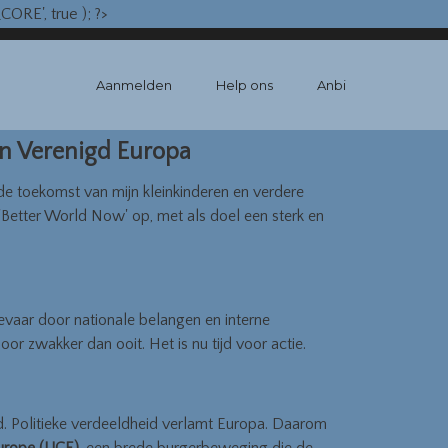
RE', true ); ?>
Aanmelden
Help ons
Anbi
en Verenigd Europa
 de toekomst van mijn kleinkinderen en verdere
g 'Better World Now' op, met als doel een sterk en
evaar door nationale belangen en interne
or zwakker dan ooit. Het is nu tijd voor actie.
eid. Politieke verdeeldheid verlamt Europa. Daarom