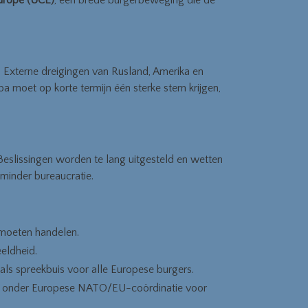
Europe (UCE)
, een brede burgerbeweging die de
. Externe dreigingen van Rusland, Amerika en
a moet op korte termijn één sterke stem krijgen,
eslissingen worden te lang uitgesteld en wetten
 minder bureaucratie.
 moeten handelen.
eldheid.
als spreekbuis voor alle Europese burgers.
onder Europese NATO/EU-coördinatie voor