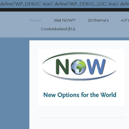
define('WP_DEBUG', true); define('WP_DEBUG_LOG', true); de
Home
Wat NOW!?
20 thema’s
4 P’
Cookiebeleid (EU)