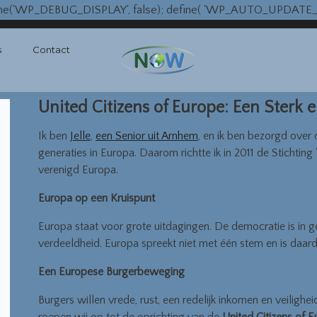
fine('WP_DEBUG_DISPLAY', false); define( 'WP_AUTO_UPDATE_CO
s
Contact
United Citizens of Europe: Een Sterk 
Ik ben
Jelle
,
een Senior uit Arnhem
, en ik ben bezorgd over
generaties in Europa. Daarom richtte ik in 2011 de Stichtin
verenigd Europa.
Europa op een Kruispunt
Europa staat voor grote uitdagingen. De democratie is in g
verdeeldheid. Europa spreekt niet met één stem en is daardo
Een Europese Burgerbeweging
Burgers willen vrede, rust, een redelijk inkomen en veiligh