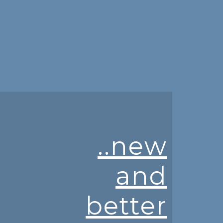
..new
and
better