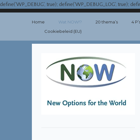
define('WP_DEBUG', true); define('WP_DEBUG_LOG', true); de
Home
Wat NOW!?
20 thema’s
4 P’
Cookiebeleid (EU)