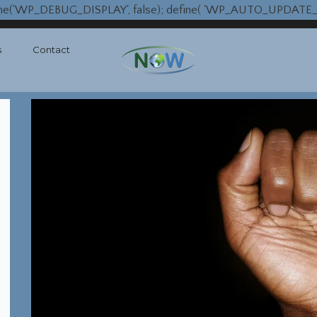
fine('WP_DEBUG_DISPLAY', false); define( 'WP_AUTO_UPDATE_CO
s
Contact