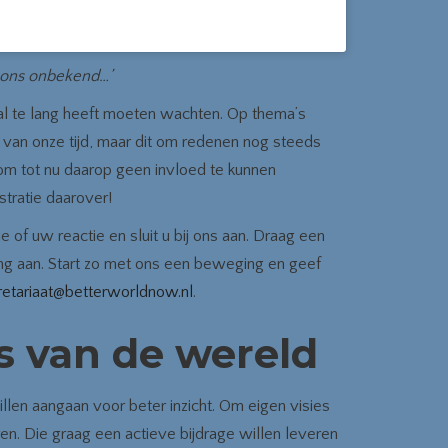
s ons onbekend…’
l te lang heeft moeten wachten. Op thema’s
an onze tijd, maar dit om redenen nog steeds
om tot nu daarop geen invloed te kunnen
stratie daarover!
 of uw reactie en sluit u bij ons aan. Draag een
ing aan. Start zo met ons een beweging en geef
retariaat@betterworldnow.nl
.
s van de wereld
illen aangaan voor beter inzicht. Om eigen visies
en. Die graag een actieve bijdrage willen leveren