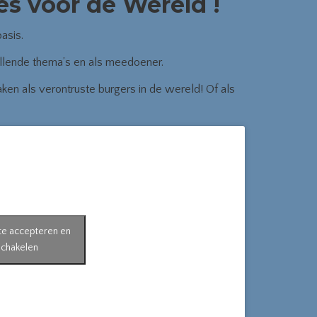
s voor de Wereld !
asis.
illende thema’s en als meedoener.
en als verontruste burgers in de wereld! Of als
 te accepteren en
schakelen