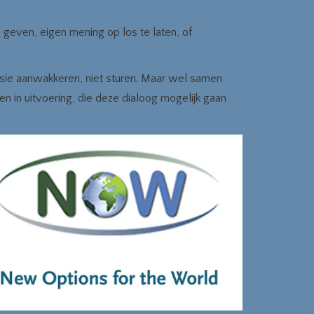
te geven, eigen mening op los te laten, of
ssie aanwakkeren, niet sturen. Maar wel samen
n in uitvoering, die deze dialoog mogelijk gaan