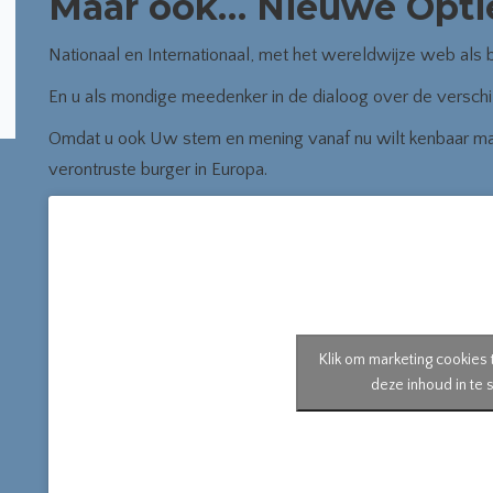
Maar ook… Nieuwe Optie
Nationaal en Internationaal, met het wereldwijze web als b
En u als mondige meedenker in de dialoog over de versch
Omdat u ook Uw stem en mening vanaf nu wilt kenbaar mak
verontruste burger in Europa.
Klik om marketing cookies
deze inhoud in te 