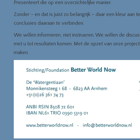
Presenteert die op een overzichtelijke manier.
Zonder – en dat is juist zo belangrijk – daar een kleur aan 
conclusies daaraan te verbinden.
We willen informeren, niet instrueren. We willen de discu
met u tot resultaten komen. Met de opzet van onze projecte
maken.